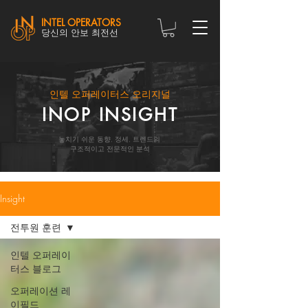
INTEL OPERATORS
당신의 안보 최전선
인텔 오퍼레이터스 오리지널
INOP INSIGHT
놓치기 쉬운 동향, 정세, 트렌드의
구조적이고 전문적인 분석
Insight
전투원 훈련
인텔 오퍼레이
터스 블로그
오퍼레이션 레
이필드