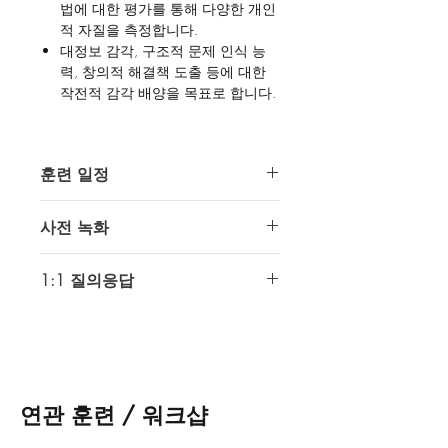
법에 대한 평가를 통해 다양한 개인
적 자질을 측정합니다.
대정보 감각, 구조적 문제 인식 능
력, 창의적 해결책 도출 등에 대한
작전적 감각 배양을 목표로 합니다.
(2). 지원 자격
훈련 일정
디스코드 계정 보유자
기초 훈련 모듈 수강생 (권장)
1회차: SDT
공작관 전문화 모듈 수강생 (권장)
사전 녹화
2회차: SDT / RST
훈련 난이도 :
입문 - 기초 -
전문화
구매 후 모든 훈련을 한번에 시청 및 수
1:1 질의응답
강 가능.
(3). 훈련 포함 사항
훈련 수강 정보 확인 후 전문가 질의
실시간 훈련 (2회)
응답 실시
유튜브 다시보기 영상
인텔 오퍼레이터스
디스코드
'#스터
전문가 제작 교재
디_센터' 채널에서 질의
1:1 전문가 질의 응답
최대 72시간 내 답변
연관 훈련 / 워크샵