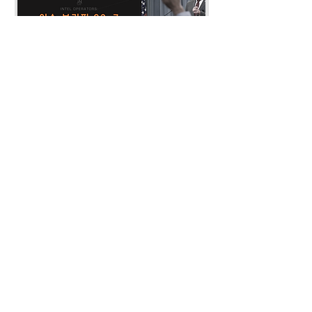
유, 배포 등은 금지되어 있습니다.
* 기타 문의의 경우 '연락 · 문의' 및 디
스코드 '#개인_문의' 채널을 통해 문의
부탁드립니다.
이슈 브리핑: 26-7월
전투미신 해부
가격
가격
US$10.00
US$10.00
접수하기
Intel Operators​
info@inteloperators.com
IČO:
17218942