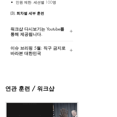
인원 제한: 세션별 100명
(3). 회차별 세부 훈련
1회차 (최소 90분)
국내 안보 이슈
워크샵 다시보기는 Youtube를
국외 안보 이슈
통해 제공됩니다.
그 외 안보 이슈
인텔 오퍼레이터스에서 제공하는 모든
(4). 연관 워크샵
이슈 브리핑 5월: 직구 금지로
다시보기는 Youtube 비공개 (접근 권한
이슈 브리핑: 4월 - 접수 바로가기
바라본 대한민국
이 허용된 계정만 시청가능) 동영상을
통해 제공되고 있습니다.
* 워크샵 다시 보기 접수 시 메모란
이슈 브리핑 5월: 직구 금지로 바라본
에 gmail 계정을 필히 기입해 주시기 바
대한민국
다시보기 이용을 위해서는 반드시
랍니다.
https://youtu.be/OP8xLO9NXeU
Youtube 이용이 가능한 gmail계정이 필
* 워크샵 다시 보기 접수 후 최대 48시
요합니다.
간 내에 영상 접근 권한이 부여될 것입
연관 훈련 / 워크샵
니다.
쇼핑카드 페이지
왼쪽 하단의
메모 추
* 워크샵 자료는
최대 30일간 다운
받
가
에
gmail 계정
을 기입해 주셔야 합니
을 수 있으며, 일부 워크샵은 자료가 제
다.
공 되지 않습니다.
* 워크샵 영상 및 자료의 불법 녹화, 공