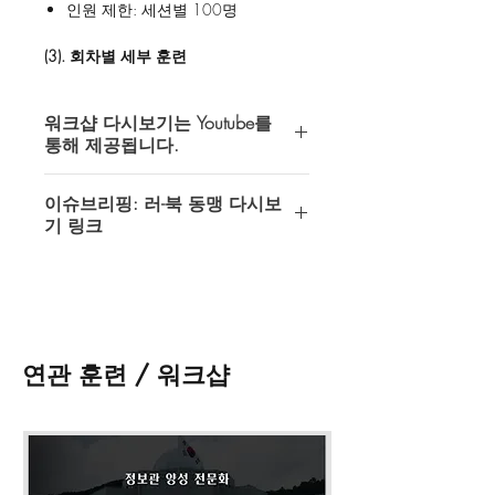
인원 제한: 세션별 100명
(3). 회차별 세부 훈련
1회차 (최소 90분)
국내 안보 이슈
워크샵 다시보기는 Youtube를
국외 안보 이슈
통해 제공됩니다.
그 외 안보 이슈
인텔 오퍼레이터스에서 제공하는 모든
이슈브리핑: 러-북 동맹 다시보
다시보기는 Youtube 비공개 (접근 권한
* 워크샵 다시 보기 접수 시 메모란
기 링크
이 허용된 계정만 시청가능) 동영상을
에 gmail 계정을 필히 기입해 주시기 바
통해 제공되고 있습니다.
랍니다.
이슈 브리핑: 러-북 동맹
* 워크샵 다시 보기 접수 후 최대 48시
https://youtu.be/q43822Ms7ZU
다시보기 이용을 위해서는 반드시
간 내에 영상 접근 권한이 부여될 것입
Youtube 이용이 가능한 gmail계정이 필
니다.
요합니다.
* 워크샵 자료는
최대 30일간 다운
받
연관 훈련 / 워크샵
을 수 있으며, 일부 워크샵은 자료가 제
쇼핑카드 페이지
왼쪽 하단의
메모 추
공 되지 않습니다.
가
에
gmail 계정
을 기입해 주셔야 합니
* 워크샵 영상 및 자료의 불법 녹화, 공
다.
유, 배포 등은 금지되어 있습니다.
* 기타 문의의 경우 '연락 · 문의' 및 디