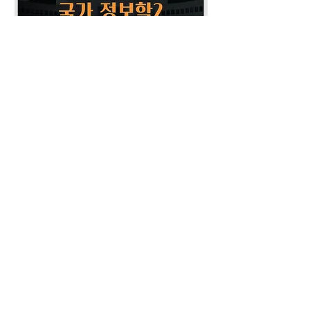
스코드 '#개인_문의' 채널을 통해 문의
부탁드립니다.
국가 정보학2
범용 전투 기술2
가격
가격
US$65.00
US$65.00
접수하기
Intel Operators​
info@inteloperators.com
IČO:
17218942