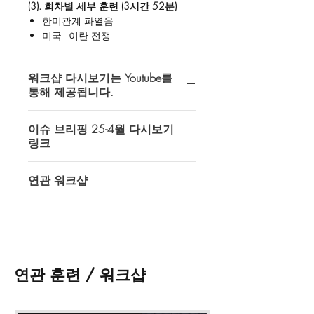
(3). 회차별 세부 훈련 (3시간 52분)
한미관계 파열음
미국 - 이란 전쟁
미국 - 이란 전쟁, 알아두면 좋은 사
실들
워크샵 다시보기는 Youtube를
그 외 글로벌 안보 이슈
통해 제공됩니다.
(말리 전국적 공세 / 우크라의 조용
한 승리 / 일본의 방산 수출 제개 /
인텔 오퍼레이터스에서 제공하는 모든
태평양의 해상병목 눈치게임)
이슈 브리핑 25-4월 다시보기
다시보기는 Youtube 비공개 (접근 권한
링크
이 허용된 계정만 시청가능) 동영상을
(4). 연관 워크샵
통해 제공되고 있습니다.
준비중입니다.
이슈 브리핑: 25-4월 - 2026년 4월 30
연관 워크샵
일
다시보기 이용을 위해서는 반드시
* 워크샵 다시 보기 접수 시 메모란에
Youtube 이용이 가능한 gmail계정이 필
준비중입니다.
gmail 계정을 필히 기입해 주시기 바랍
https://youtu.be/9N111BNLW7o
요합니다.
니다.
* 워크샵 다시 보기 접수 후 최대 48시
쇼핑카드 페이지
왼쪽 하단의
메모 추
간 내에 영상 접근 권한이 부여될 것입
가
에
gmail 계정
을 기입해 주셔야 합니
니다.
연관 훈련 / 워크샵
다.
* 워크샵 자료는
최대 30일간 다운
받
을 수 있으며, 일부 워크샵은 자료가 제