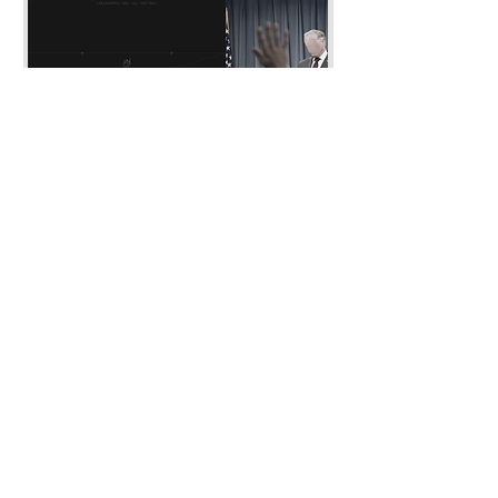
공 되지 않습니다.
* 워크샵 영상 및 자료의 불법 녹화, 공
유, 배포 등은 금지되어 있습니다.
* 기타 문의의 경우 '연락 · 문의' 및 디
스코드 '#개인_문의' 채널을 통해 문의
부탁드립니다.
이슈 브리핑: 26-7월
전투미신 해부
가격
가격
US$10.00
US$10.00
접수하기