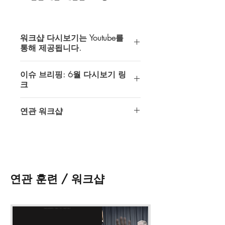
(3). 회차별 세부 훈련
1회차 (최소 90분)
워크샵 다시보기는 Youtube를
국내 안보 이슈
통해 제공됩니다.
국외 안보 이슈
그 외 안보 이슈
인텔 오퍼레이터스에서 제공하는 모든
이슈 브리핑: 6월 다시보기 링
다시보기는 Youtube 비공개 (접근 권한
(4). 연관 워크샵
크
이 허용된 계정만 시청가능) 동영상을
준비중입니다.
통해 제공되고 있습니다.
https://youtu.be/487O_33bH8s
연관 워크샵
* 워크샵 다시 보기 접수 시 메모란
다시보기 이용을 위해서는 반드시
에 gmail 계정을 필히 기입해 주시기 바
Youtube 이용이 가능한 gmail계정이 필
준비중입니다.
랍니다.
요합니다.
* 워크샵 다시 보기 접수 후 최대 48시
간 내에 영상 접근 권한이 부여될 것입
쇼핑카드 페이지
왼쪽 하단의
메모 추
니다.
가
에
gmail 계정
을 기입해 주셔야 합니
* 워크샵 자료는
최대 30일간 다운
받
연관 훈련 / 워크샵
다.
을 수 있으며, 일부 워크샵은 자료가 제
공 되지 않습니다.
* 워크샵 영상 및 자료의 불법 녹화, 공
유, 배포 등은 금지되어 있습니다.