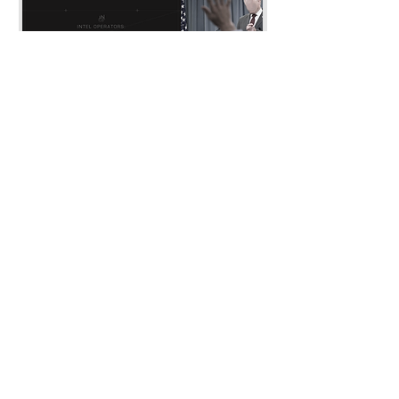
* 기타 문의의 경우 '연락 · 문의' 및 디
스코드 '#개인_문의' 채널을 통해 문의
부탁드립니다.
이슈 브리핑: 26-7월
전투미신 해부
가격
가격
US$10.00
US$10.00
접수하기
Intel Operators​
info@inteloperators.com