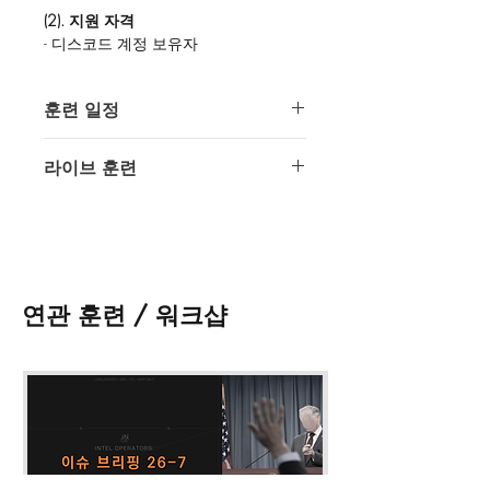
(2). 지원 자격
- 디스코드 계정 보유자
- 훈련 입문 모듈 수강생 (권장)
- 훈련 난이도 :
입문
-
초급
-
전문화
훈련 일정
1회차 / 2026년 1월 10일 토요일
(3). 훈련 포함 사항
라이브 훈련
20:00
- 실시간 훈련 (4회)
2회차 / 2026년 1월 17일 토요일
- 유튜브 다시보기 영상
해당 훈련은 전문화 훈련으로 인텔 오
20:00
- 전문가 제작 교재
퍼레이터스의 디스코드를 통해 라이브
3회차 / 2026년 1월 24일 토요일
- 1:1 전문가 질의 응답
훈련으로 진행됩니다.
20:00
4회차 / 2026년 1월 31일 토요일
연관 훈련 / 워크샵
20:00
(4). 회차별 세부 훈련
준비중입니다.
(5) 연관 훈련
정보 지시 모듈 (IDM) -
접수 바로가
기
첩보 수집 모듈 (ICM) -
접수 바로가