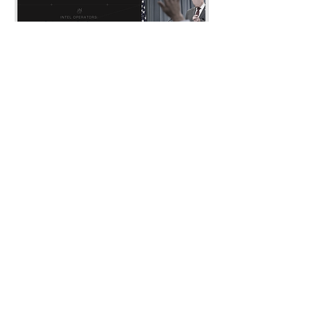
법 녹화, 공유, 배포 등은 금지되어 있
습니다.
* 웹사이트의 '연락 · 문의' 혹은 디스코
드 '#개인_문의' 채널을 통해 문의 부탁
드립니다.
* 워크샵 세부사항은 변경 될 수 있습
니다.
이슈 브리핑: 26-7월
전투미신 해부
가격
가격
US$10.00
US$10.00
접수하기
Intel Operators​
info@inteloperators.com