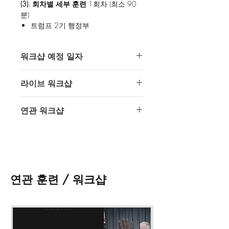
(3). 회차별 세부 훈련
1회차 (최소 90
분)
트럼프 2기 행정부
국방 전략
경제 전략
워크샵 예정 일자
외교 전략
주요 분쟁에 대한 함의
2024년 11월 9일 토요일 2100시
한국에 대한 함의
라이브 워크샵
(4). 연관 워크샵 다시보기
인텔 오퍼레이터스의 모든 훈련은 디스
연관 워크샵
준비중입니다.
코드를 통해 진행됩니다.
디스코드 바로가기
준비중입니다.
* 접수 시
메모
란에
디스코드 닉네임
과
다시보기를 위한
구글 이메일 주소
를
기입해 주시기 바랍니다.
* 본 훈련은 디스코드에서 실시간으로
연관 훈련 / 워크샵
진행 됩니다.
* 워크샵 자료는
훈련 종료 후 제공
됩
니다.
* 워크샵 다시보기 영상 및 자료의 불