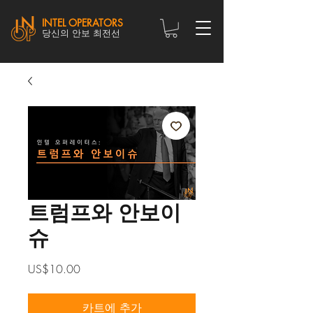
INTEL OPERATORS
당신의 안보 최전선
트럼프와 안보이
슈
가
US$10.00
격
카트에 추가