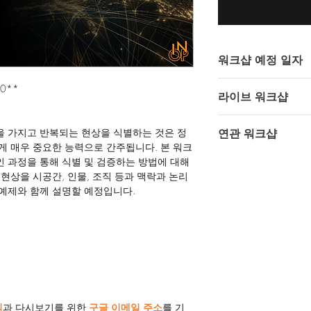
워크샵 예정 일자
2025년 10월 18일 
0**
라이브 워크샵
인텔 오퍼레이터스의 
 가지고 반복되는 현상을 식별하는 것은 정
연관 워크샵
됩니다.
게 매우 중요한 능력으로 간주됩니다. 본 워크
디스코드 바로가기
준비중입니다.
 과정을 통해 식별 및 검증하는 방법에 대해
현상을 시공간, 인물, 조직 등과 맥락과 논리
예제와 함께 설명할 예정입니다.
임
과 다시보기를 위한
구글 이메일 주소
를 기