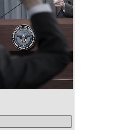
전투미신 해부
가격
US$10.00