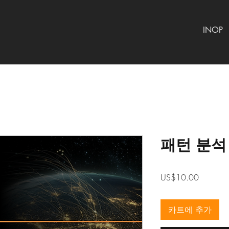
INOP
패턴 분석
가
US$10.00
격
카트에 추가