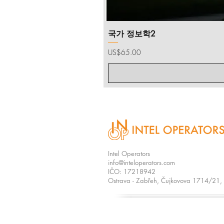
국가 정보학2
가격
US$65.00
Intel Operators​
info@inteloperators.com
IČO: 17218942​
Ostrava - Zabřeh,
Č
ujkovova 1714/21,