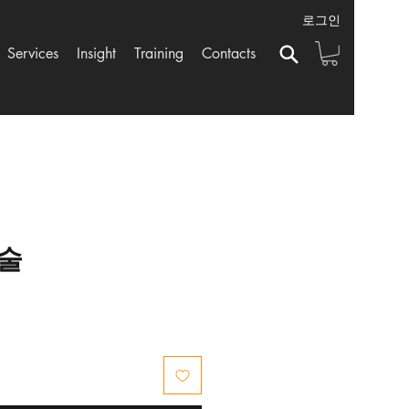
로그인
Services
Insight
Training
Contacts
술