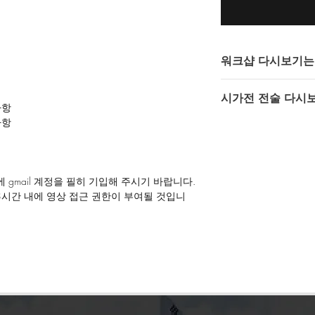
워크샵 다시보기는 Y
인텔 오퍼레이터스에
시가전 전술 다시
Youtube 비공개 (
사항
영상을 통해 제공되고
사항
https://youtu.be/u9
다시보기 이용을 위해서
** 해당 링크는 다시
gmail계정이 필요합니
가능합니다.
 gmail 계정을 필히 기입해 주시기 바랍니다.
쇼핑카드 페이지
왼쪽
48시간 내에 영상 접근 권한이 부여될 것입니
기입해 주셔야 합니다
받을 수 있으며, 일부 워크샵은 자료가 제공
, 공유, 배포 등은 금지되어 있습니다.
및 디스코드 '#개인_문의' 채널을 통해 문의 부탁