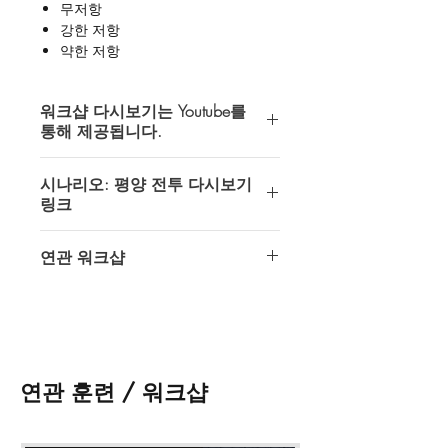
무저항
강한 저항
약한 저항
개입
패퇴
워크샵 다시보기는 Youtube를
붕괴
통해 제공됩니다.
(4). 연관 워크샵
인텔 오퍼레이터스에서 제공하는 모든
AFA: 북한 붕괴
시나리오: 평양 전투 다시보기
다시보기는 Youtube 비공개 (접근 권한
북부전구
링크
이 허용된 계정만 시청가능) 동영상을
통해 제공되고 있습니다.
* 워크샵 다시 보기 접수 시 메모란
시나리오: 평양 전투
연관 워크샵
에 gmail 계정을 필히 기입해 주시기 바
https://youtu.be/8CRPWKXmSCk
다시보기 이용을 위해서는 반드시
랍니다.
Youtube 이용이 가능한 gmail계정이 필
준비중입니다.
* 워크샵 다시 보기 접수 후 최대 48시
요합니다.
간 내에 영상 접근 권한이 부여될 것입
니다.
쇼핑카드 페이지
왼쪽 하단의
메모 추
* 워크샵 자료는
최대 30일간 다운
받
가
에
gmail 계정
을 기입해 주셔야 합니
을 수 있으며, 일부 워크샵은 자료가 제
연관 훈련 / 워크샵
다.
공 되지 않습니다.
* 워크샵 영상 및 자료의 불법 녹화, 공