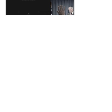
유, 배포 등은 금지되어 있습니다.
* 기타 문의의 경우 '연락 · 문의' 및 디
스코드 '#개인_문의' 채널을 통해 문의
부탁드립니다.
이슈 브리핑: 26-7월
전투미신 해부
가격
가격
US$10.00
US$10.00
접수하기