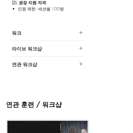
(2). 권장 지원 자격
인원 제한: 세션별 100명
(3). 회차별 세부 훈련
1회차 (최소 90분)
워크
국내 안보 이슈
국외 안보 이슈
2026년 3월 29일 일요일 22:00
그 외 안보 이슈
라이브 워크샵
(4). 연관 워크샵
인텔 오퍼레이터스의 모든 훈련은 디스
연관 워크샵
준비중입니다.
코드를 통해 진행됩니다.
디스코드 바로가기
준비중입니다.
* 접수 시
메모
란에
디스코드 닉네임
과
다시보기를 위한
구글 이메일 주소
를
기입해 주시기 바랍니다.
* 본 훈련은 디스코드에서 실시간으로
진행 됩니다.
연관 훈련 / 워크샵
* 워크샵 자료는
훈련 종료 후 제공
됩
니다.
* 워크샵 다시보기 영상 및 자료의 불
법 녹화, 공유, 배포 등은 금지되어 있