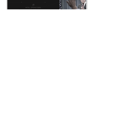
습니다.
* 웹사이트의 '연락 · 문의' 혹은 디스코
드 '#개인_문의' 채널을 통해 문의 부탁
드립니다.
* 워크샵 세부사항은 변경 될 수 있습
니다.
이슈 브리핑: 26-7월
전투미신 해부
가격
가격
US$10.00
US$10.00
접수하기
Intel Operators​
info@inteloperators.com