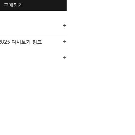
구매하기
서 제공하는 모든 다시보기는
2025 다시보기 링크
접근 권한이 허용된 계정만 시청가능) 동
 있습니다.
sytn3MqU
는 반드시 Youtube 이용이 가능한
다.
 하단의
메모 추가
에
gmail 계정
을
.