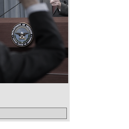
전투미신 해부
가격
US$10.00