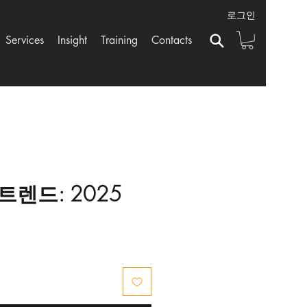
로그인
Services
Insight
Training
Contacts
렌드: 2025