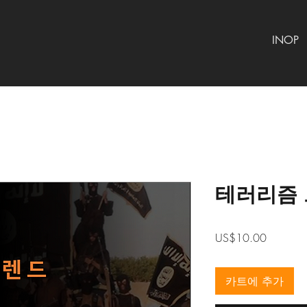
INOP
테러리즘 트
가
US$10.00
격
카트에 추가