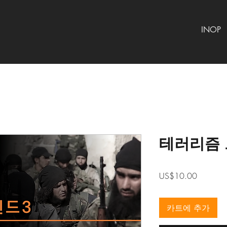
INOP
테러리즘 트
가
US$10.00
격
카트에 추가