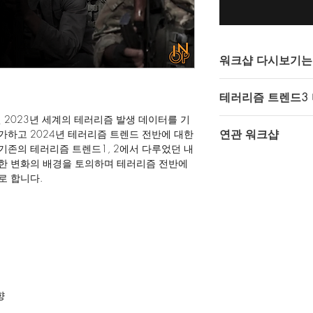
워크샵 다시보기는 Y
인텔 오퍼레이터스에
테러리즘 트렌드3
Youtube 비공개 (
영상을 통해 제공되고
 2023년 세계의 테러리즘 발생 데이터를 기
테러리즘 트렌드3
연관 워크샵
가하고 2024년 테러리즘 트렌드 전반에 대한
https://youtu.be/M
다시보기 이용을 위해서
기존의 테러리즘 트렌드1, 2에서 다루었던 내
gmail계정이 필요합니
테러리즘 트렌드1
한 변화의 배경을 토의하며 테러리즘 전반에
테러리즘 트렌드2
로 합니다.
쇼핑카드 페이지
왼쪽
기입해 주셔야 합니다
향