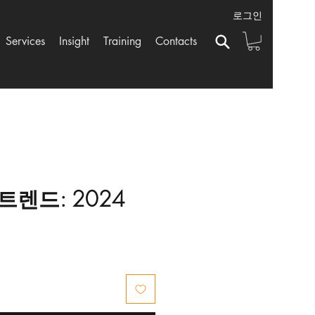
로그인
Services
Insight
Training
Contacts
렌드: 2024