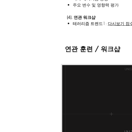
주요 변수 및 영향력 평가
(4). 연관 워크샵
테러리즘 트렌드1:
다시보기 접
테러리즘 트렌드2:
다시보기 접
연관 훈련 / 워크샵
* 워크샵 다시 보기 접수 시 메모란에
* 워크샵 다시 보기 접수 후 최대 
다.
* 워크샵 자료는
최대 30일간 다운
되지 않습니다.
* 워크샵 영상 및 자료의 불법 녹화
* 기타 문의의 경우 '연락 · 문의' 
드립니다.