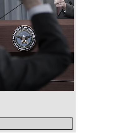
전투미신 해부
가격
US$10.00