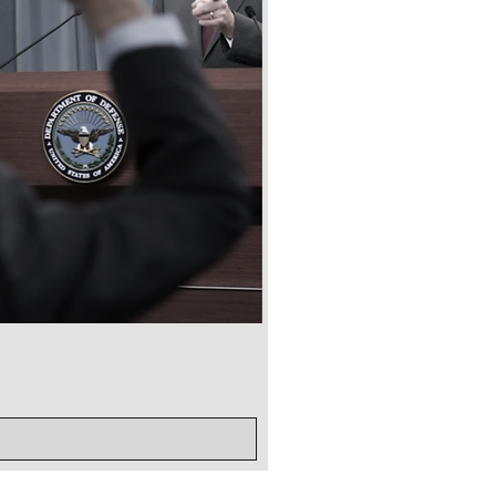
전투미신 해부
가격
US$10.00