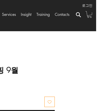
로그인
Services
Insight
Training
Contacts
 9월