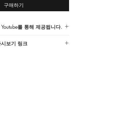
구매하기
outube를 통해 제공됩니다.
서 제공하는 모든 다시보기는
다시보기 링크
접근 권한이 허용된 계정만 시청가능) 동
 있습니다.
23년 9월 24일
zaikP2Rhs
는 반드시 Youtube 이용이 가능한
다.
 하단의
메모 추가
에
gmail 계정
을
.