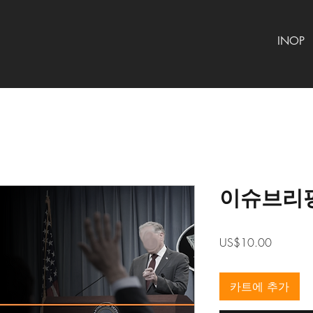
INOP
이슈브리핑
가
US$10.00
격
카트에 추가