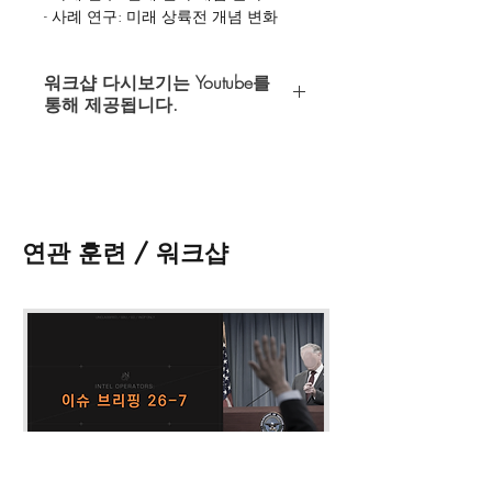
- 사례 연구: 미래 상륙전 개념 변화
- WEAPINT 실습: 국가별 보병 개인 장
구
워크샵 다시보기는 Youtube를
- WEAPINT 실습: 국가별 해군 건함
통해 제공됩니다.
* 워크샵 다시 보기 접수 시 메모란에
인텔 오퍼레이터스에서 제공하는 모든
gmail 계정
을 필히 기입해 주시기 바랍
다시보기는 Youtube 비공개 (접근 권한
니다.
이 허용된 계정만 시청가능) 동영상을
* 워크샵 다시 보기 접수 후 최대 48시
통해 제공되고 있습니다.
간 내에 영상 접근 권한이 부여될 것입
니다.
연관 훈련 / 워크샵
다시보기 이용을 위해서는 반드시
* 워크샵 자료는
최대 30일간 다운
받
Youtube 이용이 가능한 gmail계정이 필
을 수 있으며, 일부 워크샵은 자료가 제
요합니다.
공 되지 않습니다.
* 워크샵 영상 및 자료의 불법 녹화, 공
쇼핑카드 페이지
왼쪽 하단의
메모 추
유, 배포 등은 금지되어 있습니다.
가
에
gmail 계정
을 기입해 주셔야 합니
* 기타 문의의 경우 '연락 · 문의' 및 디
다.
스코드 '#개인_문의' 채널을 통해 문의
부탁드립니다.