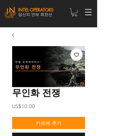
INTEL OPERATORS
당신의 안보 최전선
무인화 전쟁
가
US$10.00
격
카트에 추가