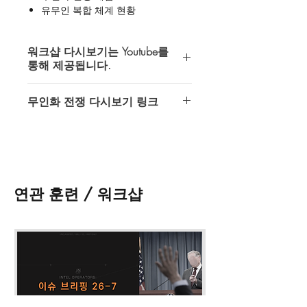
유무인 복합 체계 현황
무인 전투 지원 체계 현황
무인화 전쟁: 전투 지원 체계
워크샵 다시보기는 Youtube를
무인화 전쟁: 전투 체계
통해 제공됩니다.
무인화 전쟁: HILP 시나리오
인텔 오퍼레이터스에서 제공하는 모든
(4) 연관 워크샵 다시보기
무인화 전쟁 다시보기 링크
다시보기는 Youtube 비공개 (접근 권한
준비중입니다.
이 허용된 계정만 시청가능) 동영상을
무인화 전쟁
통해 제공되고 있습니다.
* 워크샵 다시 보기 접수 시 메모란
https://youtu.be/9ZvT-n6zhQg
에 gmail 계정을 필히 기입해 주시기 바
다시보기 이용을 위해서는 반드시
랍니다.
Youtube 이용이 가능한 gmail계정이 필
* 워크샵 다시 보기 접수 후 최대 48시
연관 훈련 / 워크샵
요합니다.
간 내에 영상 접근 권한이 부여될 것입
니다.
쇼핑카드 페이지
왼쪽 하단의
메모 추
* 워크샵 자료는
최대 30일간 다운
받
가
에
gmail 계정
을 기입해 주셔야 합니
을 수 있으며, 일부 워크샵은 자료가 제
다.
공 되지 않습니다.
* 워크샵 영상 및 자료의 불법 녹화, 공
유, 배포 등은 금지되어 있습니다.
* 기타 문의의 경우 '연락 · 문의' 및 디